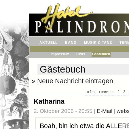
AKTUELL
BAND
MUSIK & TANZ
TER
Impressum
Links
Gästebuch
Gästebuch
»
Neue Nachricht eintragen
« first
‹ previous
1
2
Katharina
2. Oktober 2006 - 20:55 |
E-Mail
|
webs
Boah, bin ich etwa die ALL