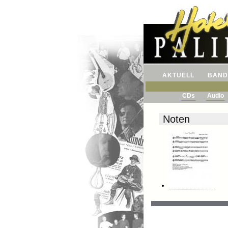
AKTUELL
BAND
CDs
Audio
Noten