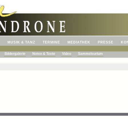
MUSIK & TANZ
TERMINE
MEDIATHEK
PRESSE
KO
Bildergalerie
Noten & Texte
Video
Sammelsurium