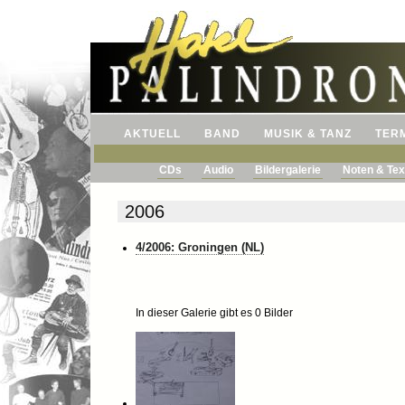
AKTUELL
BAND
MUSIK & TANZ
TER
CDs
Audio
Bildergalerie
Noten & Tex
2006
4/2006: Groningen (NL)
In dieser Galerie gibt es 0 Bilder