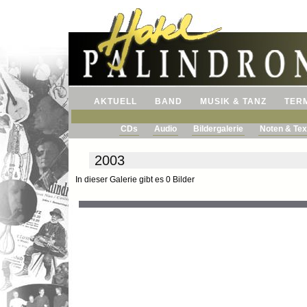
AKTUELL
BAND
MUSIK & TANZ
TER
CDs
Audio
Bildergalerie
Noten & Tex
2003
In dieser Galerie gibt es 0 Bilder