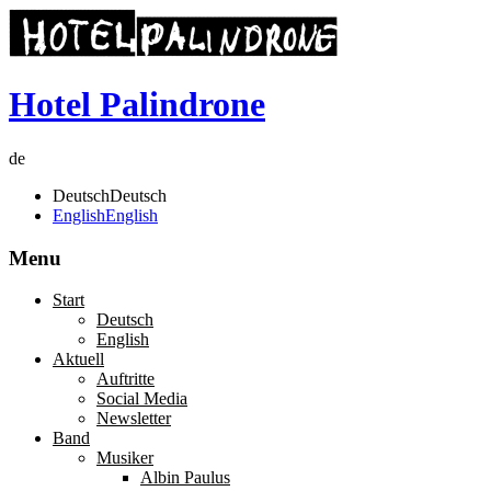
Hotel Palindrone
de
Deutsch
Deutsch
English
English
Menu
Start
Deutsch
English
Aktuell
Auftritte
Social Media
Newsletter
Band
Musiker
Albin Paulus