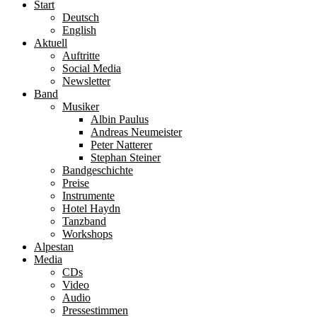
Start
Deutsch
English
Aktuell
Auftritte
Social Media
Newsletter
Band
Musiker
Albin Paulus
Andreas Neumeister
Peter Natterer
Stephan Steiner
Bandgeschichte
Preise
Instrumente
Hotel Haydn
Tanzband
Workshops
Alpestan
Media
CDs
Video
Audio
Pressestimmen